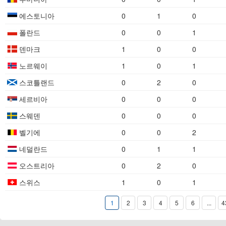
에스토니아
0
1
0
폴란드
0
0
1
덴마크
1
0
0
노르웨이
1
0
1
스코틀랜드
0
2
0
세르비아
0
0
0
스웨덴
0
0
0
벨기에
0
0
2
네덜란드
0
1
1
오스트리아
0
2
0
스위스
1
0
1
1
2
3
4
5
6
...
4