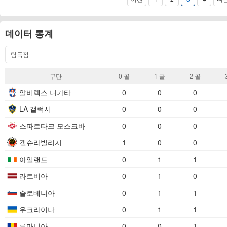
데이터 통계
팀득점
구단
0 골​
1 골​
2 골​
알비렉스 니가타
0
0
0
LA 갤럭시
0
0
0
스파르타크 모스크바
0
0
0
겔슈라빌리지
1
0
0
아일랜드
0
1
1
라트비아
0
1
0
슬로베니아
0
1
1
우크라이나
0
1
1
루마니아
0
0
1