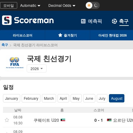
모바일
Automatic
Decimal Odds
예측픽
축구
라이브스코어
즐겨찾기
아세안 현대컵 2026
>
국제 친선경기 라이브스코어
축구
국제 친선경기
2026
일정
January
February
March
April
May
June
July
August
날짜
홈
스코어
08.08
쿠웨이트 U20
0 - 1
요르단 U2
16:30
08.09