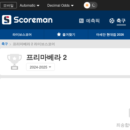
모바일
Automatic
Decimal Odds
예측픽
축구
라이브스코어
즐겨찾기
아세안 현대컵 2026
>
프리마베라 2 라이브스코어
축구
프리마베라 2
2024-2025
죄송합