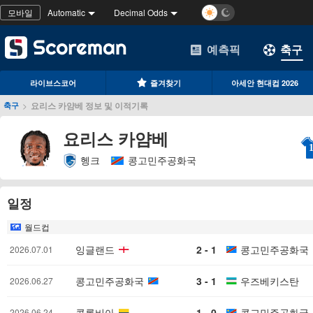
모바일
Automatic
Decimal Odds
예측픽
축구
라이브스코어
즐겨찾기
아세안 현대컵 2026
>
요리스 카얌베 정보 및 이적기록
축구
요리스 카얌베
헹크
콩고민주공화국
일정
월드컵
잉글랜드
2 - 1
콩고민주공화국
2026.07.01
콩고민주공화국
3 - 1
우즈베키스탄
2026.06.27
콜롬비아
1 - 0
콩고민주공화국
2026.06.24