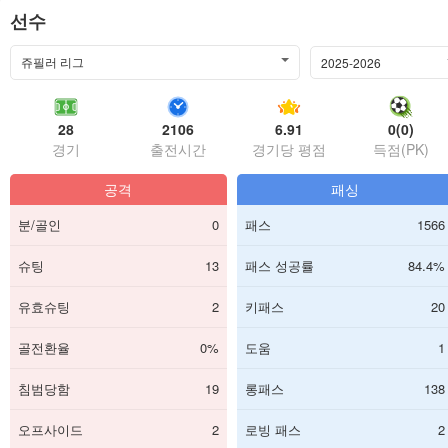
선수
쥬필러 리그
2025-2026
28
2106
6.91
0(0)
경기
출전시간
경기당 평점
득점(PK)
공격
패싱
분/골인
0
패스
1566
슈팅
13
패스 성공률
84.4%
유효슈팅
2
키패스
20
골전환율
0%
도움
1
침범당함
19
롱패스
138
오프사이드
2
로빙 패스
2