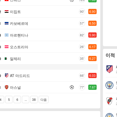
2
이집트
90'
6.90
1
카보베르데
57'
6.50
3
아르헨티나
82'
5.90
0
오스트리아
26'
6.17
이적
0
알제리
35'
6.27
0
AT 마드리드
66'
6.03
1
아스널
77'
7.67
4
5
6
...
38
다음