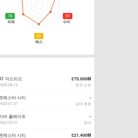
AT 마드리드
£75.000M
2024.08.12
완전 소유
맨체스터 시티
-
2022.07.07
임대 종료
리버 플레이트
-
2022.02.01
임대
맨체스터 시티
£21.400M