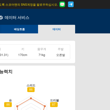
도록 스코어맨의 SNS계정을 팔로우하십시오.
데이터 서비스
배당흐름
데이터
이
키
몸무게
주발
01.31)
170cm
71kg
오른발
 능력치