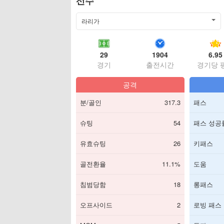
선수
라리가
29
1904
6.95
경기
출전시간
경기당 
공격
분/골인
317.3
패스
슈팅
54
패스 성공
유효슈팅
26
키패스
골전환율
11.1%
도움
침범당함
18
롱패스
오프사이드
2
로빙 패스