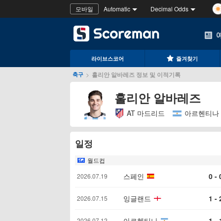
모바일
Automatic
Decimal Odds
라이브스코어
즐겨찾기
>
훌리안 알바레즈 정보 및 이적기록
축구
훌리안 알바레즈
AT 마드리드
아르헨티나
일정
월드컵
스페인
0 - 
2026.07.19
잉글랜드
1 - 
2026.07.15
아르헨티나
1 - 
2026.07.12