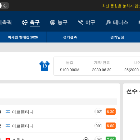
최신 동향을 놓치지 않
예측픽
축구
농구
야구
테니스
아세안 현대컵 2026
경기결과
경기일정
몸값
계약 만료
나
19
£100.000M
2030.06.30
26(2000.
선수
0
아르헨티나
102'
6.30
2
아르헨티나
90'
6.60
1
스위스
120'
7.60