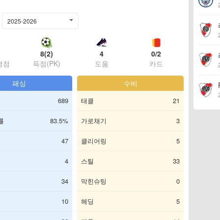
2025-2026
8(2)
4
0/2
평점
득점(PK)
도움
카드
패싱
수비
689
태클
21
률
83.5%
가로채기
3
47
클리어링
5
4
스틸
33
34
막힌슈팅
0
10
헤딩
5