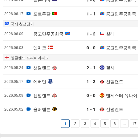
포르투갈
1 - 1
콩고민주공화국
2026.06.17
국제 친선경기
콩고민주공화국
1 - 2
칠레
2026.06.09
덴마크
0 - 0
콩고민주공화국
2026.06.03
잉글랜드 프리미어리그
선덜랜드
2 - 1
첼시
2026.05.24
에버턴
1 - 3
선덜랜드
2026.05.17
선덜랜드
0 - 0
맨체스터 유나이
2026.05.09
울버햄튼
1 - 1
선덜랜드
2026.05.02
1
2
3
4
5
6
...
17