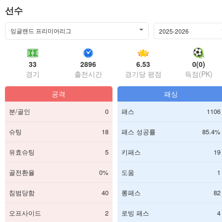
선수
잉글랜드 프리미어리그
2025-2026
33
2896
6.53
0(0)
경기
출전시간
경기당 평점
득점(PK)
공격
패싱
분/골인
0
패스
1106
슈팅
18
패스 성공률
85.4%
유효슈팅
5
키패스
19
골전환율
0%
도움
1
침범당함
40
롱패스
82
오프사이드
2
로빙 패스
4