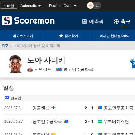
모바일
Automatic
Decimal Odds
예측픽
축구
라이브스코어
즐겨찾기
아세안 현대컵 2026
>
노아 사디키 정보 및 이적기록
축구
노아 사디키
선덜랜드
콩고민주공화국
일정
월드컵
잉글랜드
2 - 1
콩고민주공화국
2026.07.01
콩고민주공화국
3 - 1
우즈베키스탄
2026.06.27
콜롬비아
1 - 0
콩고민주공화국
2026.06.24