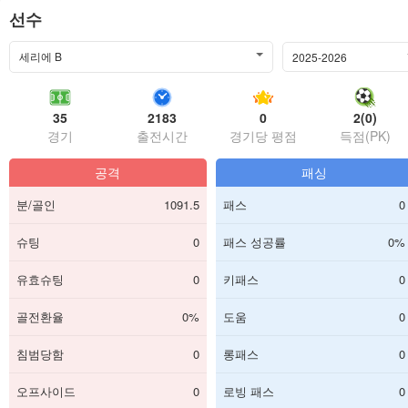
선수
세리에 B
2025-2026
35
2183
0
2(0)
경기
출전시간
경기당 평점
득점(PK)
공격
패싱
분/골인
1091.5
패스
0
슈팅
0
패스 성공률
0%
유효슈팅
0
키패스
0
골전환율
0%
도움
0
침범당함
0
롱패스
0
오프사이드
0
로빙 패스
0