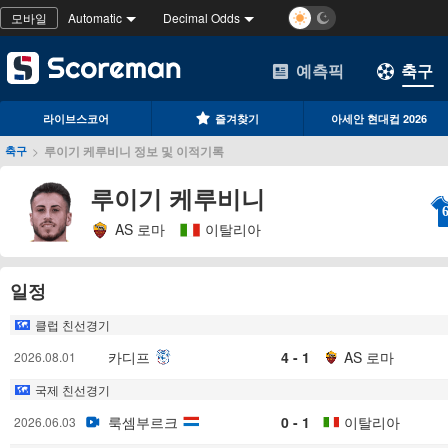
모바일
Automatic
Decimal Odds
예측픽
축구
라이브스코어
즐겨찾기
아세안 현대컵 2026
>
루이기 케루비니 정보 및 이적기록
축구
루이기 케루비니
AS 로마
이탈리아
일정
클럽 친선경기
카디프
4 - 1
AS 로마
2026.08.01
국제 친선경기
룩셈부르크
0 - 1
이탈리아
2026.06.03