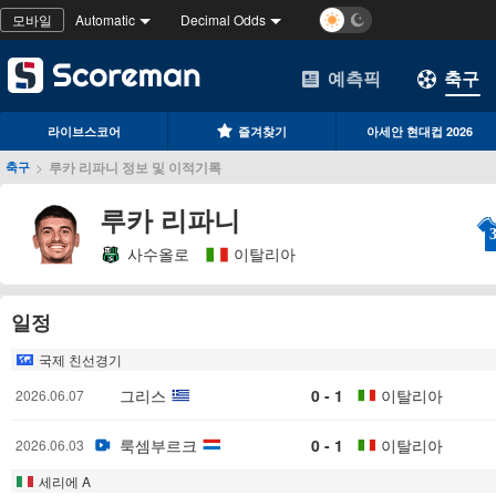
모바일
Automatic
Decimal Odds
예측픽
축구
라이브스코어
즐겨찾기
아세안 현대컵 2026
>
루카 리파니 정보 및 이적기록
축구
루카 리파니
사수올로
이탈리아
일정
국제 친선경기
그리스
0 - 1
이탈리아
2026.06.07
룩셈부르크
0 - 1
이탈리아
2026.06.03
세리에 A