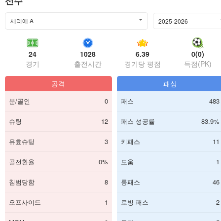
선수
세리에 A
2025-2026
24
1028
6.39
0(0)
경기
출전시간
경기당 평점
득점(PK)
공격
패싱
분/골인
0
패스
483
슈팅
12
패스 성공률
83.9%
유효슈팅
3
키패스
11
골전환율
0%
도움
1
침범당함
8
롱패스
46
오프사이드
1
로빙 패스
2