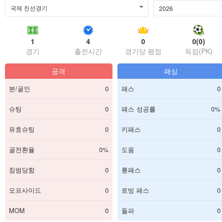
국제 친선경기
2026
1
4
0
0(0)
경기
출전시간
경기당 평점
득점(PK)
공격
패싱
분/골인
0
패스
0
슈팅
0
패스 성공률
0%
유효슈팅
0
키패스
0
골전환율
0%
도움
0
침범당함
0
롱패스
0
오프사이드
0
로빙 패스
0
MOM
0
돌파
0