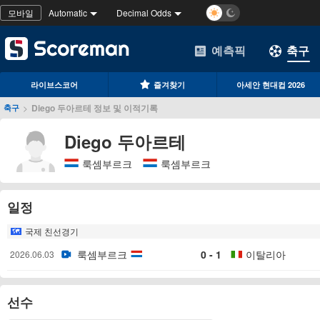
모바일
Automatic
Decimal Odds
예측픽
축구
라이브스코어
즐겨찾기
아세안 현대컵 2026
>
Diego 두아르테 정보 및 이적기록
축구
Diego 두아르테
룩셈부르크
룩셈부르크
일정
국제 친선경기
룩셈부르크
0 - 1
이탈리아
2026.06.03
선수