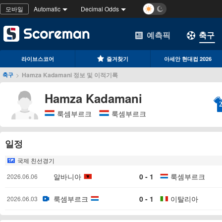
모바일
Automatic
Decimal Odds
예측픽
축구
라이브스코어
즐겨찾기
아세안 현대컵 2026
>
Hamza Kadamani 정보 및 이적기록
축구
Hamza Kadamani
룩셈부르크
룩셈부르크
일정
국제 친선경기
알바니아
0 - 1
룩셈부르크
2026.06.06
룩셈부르크
0 - 1
이탈리아
2026.06.03