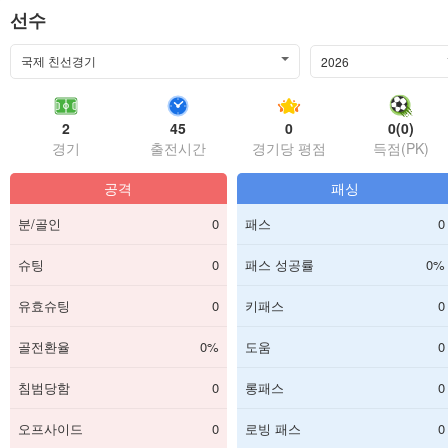
선수
국제 친선경기
2026
2
45
0
0(0)
경기
출전시간
경기당 평점
득점(PK)
공격
패싱
분/골인
0
패스
0
슈팅
0
패스 성공률
0%
유효슈팅
0
키패스
0
골전환율
0%
도움
0
침범당함
0
롱패스
0
오프사이드
0
로빙 패스
0