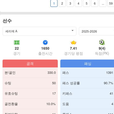
1
2
3
4
5
6
...
59
선수
세리에 A
2025-2026
22
1650
7.41
9(4)
경기
출전시간
경기당 평점
득점(PK)
공격
패싱
분/골인
330.0
패스
1391
슈팅
50
패스 성공률
90.7%
유효슈팅
17
키패스
41
골전환율
10.0%
도움
4