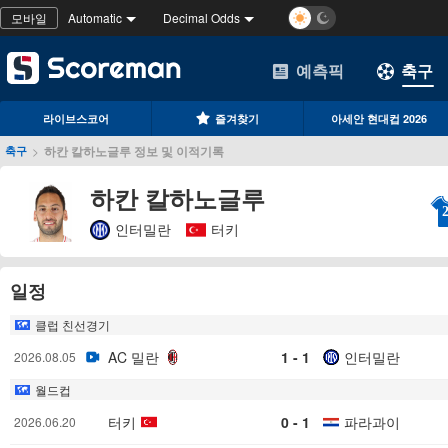
모바일
Automatic
Decimal Odds
예측픽
축구
라이브스코어
즐겨찾기
아세안 현대컵 2026
>
하칸 칼하노글루 정보 및 이적기록
축구
하칸 칼하노글루
인터밀란
터키
일정
클럽 친선경기
AC 밀란
1 - 1
인터밀란
2026.08.05
월드컵
터키
0 - 1
파라과이
2026.06.20