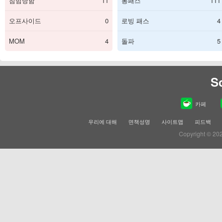
침범당함
11
롱패스
111
오프사이드
0
로빙 패스
4
MOM
4
돌파
5
S
카페
우리에 대해
면책성명
사이트맵
피드백
Copyright © 20