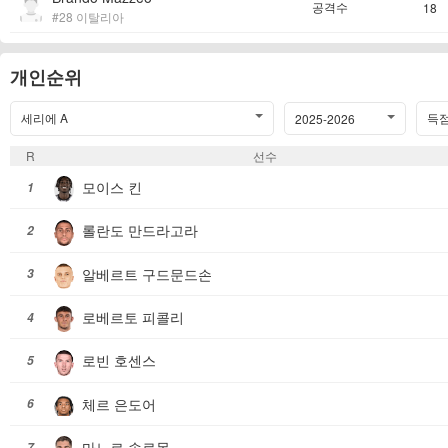
공격수
18
#28 이탈리아
개인순위
세리에 A
득점
2025-2026
R
선수
모이스 킨
1
롤란도 만드라고라
2
알베르트 구드문드손
3
로베르토 피콜리
4
로빈 호센스
5
체르 은도어
6
마노르 솔로몬
7