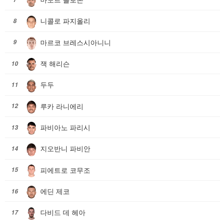
니콜로 파지올리
8
마르코 브레스시아니니
9
잭 해리슨
10
두두
11
루카 라니에리
12
파비아노 파리시
13
지오반니 파비안
14
피에트로 코무조
15
에딘 제코
16
다비드 데 헤아
17