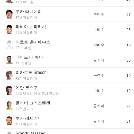
#16 브라질
루카 라니에리
수비수
27
#18 이탈리아
파비아노 파리시
수비수
25
#65 이탈리아
빅토르 발데페냐스
수비수
19
#2 스페인
다비드 데 헤아
골키퍼
35
#1 스페인
리카르도 Braschi
공격수
19
#21 이탈리아
에만 코스포
수비수
19
#25 보스니아 헤르체고비나
올리버 크리스텐센
골키퍼
27
#12 덴마크
루카 레체리니
골키퍼
31
#33 이탈리아
Brando Mazzeo