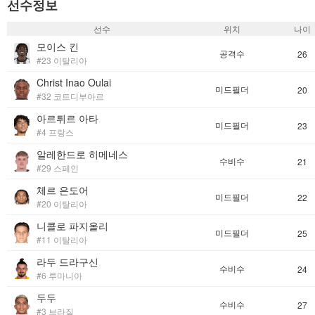
선수정보
선수
위치
나이
모이스 킨
공격수
26
#23 이탈리아
Christ Inao Oulai
미드필더
20
#32 코트디부아르
아르튀르 아타
미드필더
23
#4 프랑스
알레한드로 히메네스
수비수
21
#29 스페인
체르 은도어
미드필더
22
#20 이탈리아
니콜로 파지올리
미드필더
25
#11 이탈리아
라두 드라구신
수비수
24
#6 루마니아
두두
수비수
27
#3 브라질