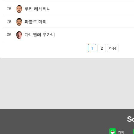
루카 레체리니
18
파블로 마리
19
다니엘레 루가니
20
1
2
다음
S
카페