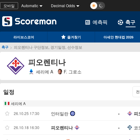
모바일
Automatic
Decimal Odds
예측픽
축구
라이브스코어
즐겨찾기
아세안 현대컵 2026
>
피오렌티나 구단정보, 경기일정, 선수정보
축구
피오렌티나
세리에 A
F. 그로소
일정
전
세리에 A
인터밀란
-
피
26.10.25 17:30
피오렌티나
-
코
26.10.18 16:30