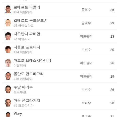
로베르토 피콜리
공격수
25
#24 이탈리아
알베르트 구드문드손
공격수
29
#9 아이슬란드
지오반니 파비안
미드필더
23
#8 이탈리아
니콜로 포르티니
수비수
20
#14 이탈리아
마르코 브레스시아니니
미드필더
26
이탈리아
롤란도 만드라고라
미드필더
29
#19 이탈리아
주앙 마리우
수비수
26
포르투갈
마린 폰그라치치
수비수
28
#5 크로아티아
Viery
수비수
21