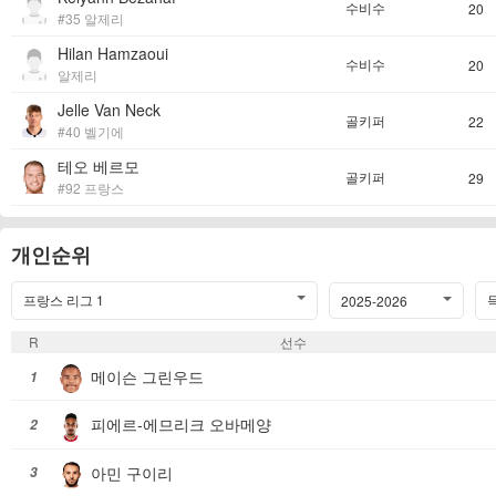
수비수
20
#35 알제리
Hilan Hamzaoui
수비수
20
알제리
Jelle Van Neck
골키퍼
22
#40 벨기에
테오 베르모
골키퍼
29
#92 프랑스
개인순위
프랑스 리그 1
득
2025-2026
R
선수
메이슨 그린우드
1
피에르-에므리크 오바메양
2
아민 구이리
3