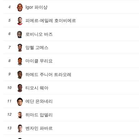
Igor 파이샹
4
피에르-에밀레 호이비에르
5
로비니오 바즈
6
앙헬 고메스
7
마이클 무리요
8
하메드 주니어 트라오레
9
티모시 웨아
10
에단 은와네리
11
히마드 압델리
12
벤자민 파바르
13