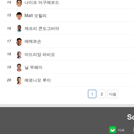
나이프 아구에르드
14
Matt 오릴리
15
제프리 콘도그비아
16
에메르손
17
아드리앙 라비오
18
닐 무페이
19
예로니모 루이
20
1
2
다음
S
카페