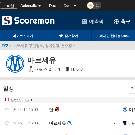
모바일
Automatic
Decimal Odds
예측픽
축구
라이브스코어
즐겨찾기
아세안 현대컵 2026
>
마르세유 구단정보, 경기일정, 선수정보
축구
마르세유
프랑스 리그 1
H. 베예
일정
전
프랑스 리그 1
렌
-
마
26.09.12 15:00
마르세유
-
파
26.09.05 15:00