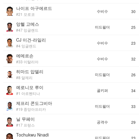
나이프 아구에르드
수비수
30
#21 모로코
앙헬 고메스
미드필더
25
#47 잉글랜드
CJ 이건-라일리
수비수
23
#4 잉글랜드
에메르손
수비수
32
#33 이탈리아
히마드 압델리
미드필더
26
#8 알제리
예로니모 루이
골키퍼
34
#1 아르헨티나
제프리 콘도그비아
미드필더
33
#19 중앙아프리카
닐 무페이
공격수
29
#17 프랑스
Tochukwu Nnadi
미드필더
23