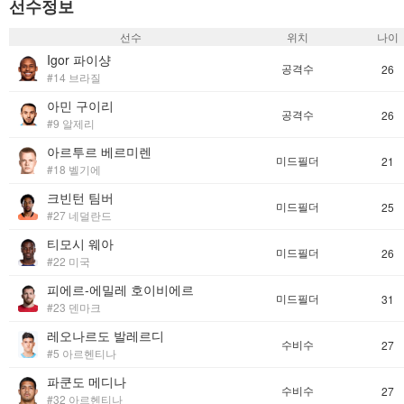
선수정보
선수
위치
나이
Igor 파이샹
공격수
26
#14 브라질
아민 구이리
공격수
26
#9 알제리
아르투르 베르미렌
미드필더
21
#18 벨기에
크빈턴 팀버
미드필더
25
#27 네덜란드
티모시 웨아
미드필더
26
#22 미국
피에르-에밀레 호이비에르
미드필더
31
#23 덴마크
레오나르도 발레르디
수비수
27
#5 아르헨티나
파쿤도 메디나
수비수
27
#32 아르헨티나