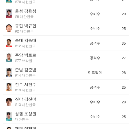
#70 대한민국
윤성 강윤성
수비수
29
#6 대한민국
규현 박규현
수비수
25
#2 대한민국
승대 김승대
공격수
35
#12 대한민국
주앙 빅토르
공격수
27
#77 브라질
준범 김준범
미드필더
28
#14 대한민국
진수 서진수
공격수
25
#19 대한민국
진야 김진야
수비수
28
#13 대한민국
성권 조성권
수비수
25
대한민국
재희 정재희