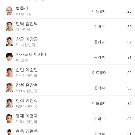
벨톨라
미드필더
26
#8 브라질
민덕 김민덕
수비수
30
대한민국
창근 이창근
골키퍼
32
#1 대한민국
마사토시 이시다
공격수
31
#7 일본
순민 이순민
미드필더
32
#44 대한민국
강현 유강현
공격수
30
#99 대한민국
현식 이현식
미드필더
30
#20 대한민국
명재 이명재
수비수
32
#16 대한민국
현욱 김현욱
공격수
31