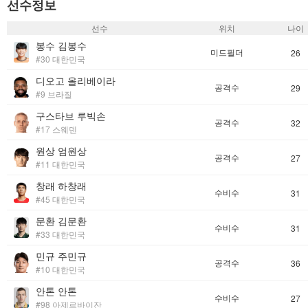
선수정보
선수
위치
나이
봉수 김봉수
미드필더
26
#30 대한민국
디오고 올리베이라
공격수
29
#9 브라질
구스타브 루빅손
공격수
32
#17 스웨덴
원상 엄원상
공격수
27
#11 대한민국
창래 하창래
수비수
31
#45 대한민국
문환 김문환
수비수
31
#33 대한민국
민규 주민규
공격수
36
#10 대한민국
안톤 안톤
수비수
27
#98 아제르바이잔