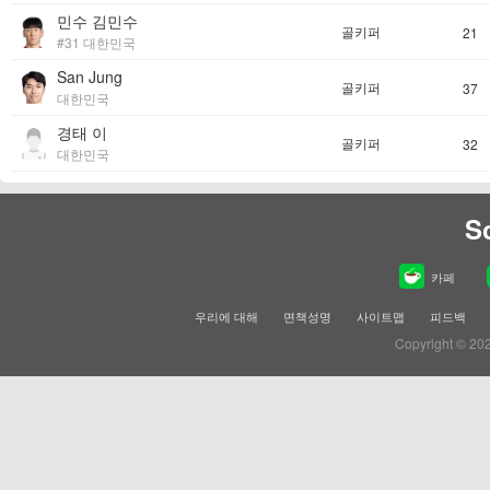
민수 김민수
골키퍼
21
#31 대한민국
San Jung
골키퍼
37
대한민국
경태 이
골키퍼
32
대한민국
S
카페
우리에 대해
면책성명
사이트맵
피드백
Copyright © 20