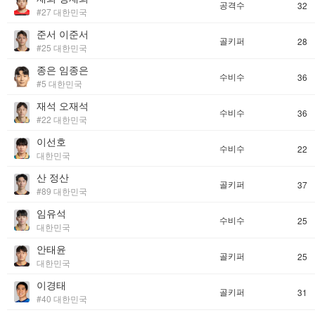
공격수
32
#27 대한민국
준서 이준서
골키퍼
28
#25 대한민국
종은 임종은
수비수
36
#5 대한민국
재석 오재석
수비수
36
#22 대한민국
이선호
수비수
22
대한민국
산 정산
골키퍼
37
#89 대한민국
임유석
수비수
25
대한민국
안태윤
골키퍼
25
대한민국
이경태
골키퍼
31
#40 대한민국