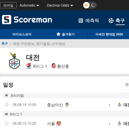
모바일
Automatic
Decimal Odds
예측픽
축구
라이브스코어
즐겨찾기
아세안 현대컵 2026
>
대전 구단정보, 경기일정, 선수정보
축구
대전
K리그 1
황선홍
일정
전
코리아컵
충남아산
-
대
26.08.19 10:00
K리그 1
서울
-
대
26.08.15 10:30