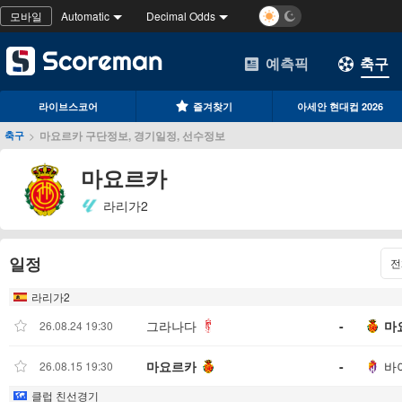
모바일
Automatic
Decimal Odds
예측픽
축구
라이브스코어
즐겨찾기
아세안 현대컵 2026
>
마요르카 구단정보, 경기일정, 선수정보
축구
마요르카
라리가2
일정
전
라리가2
그라나다
-
마
26.08.24 19:30
마요르카
-
바
26.08.15 19:30
클럽 친선경기