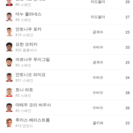
미드필더
29
#6 스페인
마누 몰라네스
미드필더
27
#8 스페인
안토니우 로카
공격수
23
#15 스페인
요한 모히카
수비수
33
#22 콜롬비아
아르나우 푸이그말
공격수
25
#2 스페인
안토니오 라이요
수비수
34
#21 스페인
토니 라토
수비수
28
#3 스페인
마테우 모리 바우사
수비수
26
#2 스페인
루카스 베리스트롬
골키퍼
23
#13 핀란드