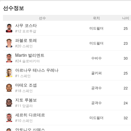
선수정보
선수
위치
나이
사무 코스타
미드필더
25
#12 포르투갈
파블로 토레
미드필더
23
#20 스페인
Martin 발리엔트
수비수
30
#24 슬로바키아
아르나우 테나스 우레나
골키퍼
25
#1 스페인
마테오 조셉
공격수
22
#18 스페인
지토 루봄보
공격수
24
#11 앙골라
세르히 다르데르
미드필더
32
#10 스페인
안토니오 산체스