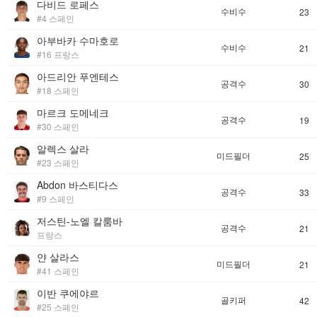
다비드 로페스
수비수
23
#4 스페인
아부바카 수마호로
수비수
21
#16 프랑스
아드리안 푸엔테스
공격수
30
#18 스페인
마르크 도메네크
공격수
19
#30 스페인
알렉스 살라
미드필더
25
#23 스페인
Abdon 바스티다스
공격수
33
#9 스페인
저스틴-노엘 칼룸바
공격수
21
프랑스
얀 살라스
미드필더
21
#41 스페인
이반 쿠에야르
골키퍼
42
#25 스페인