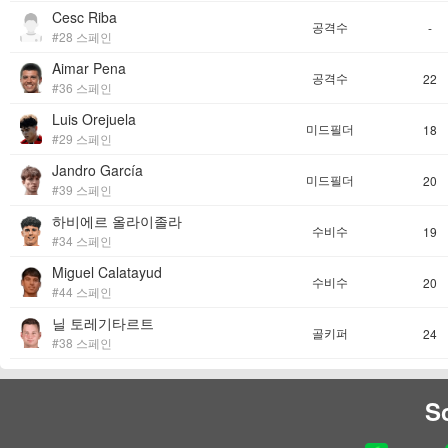
Cesc Riba
공격수
-
#28 스페인
Aimar Pena
공격수
22
#36 스페인
Luis Orejuela
미드필더
18
#29 스페인
Jandro García
미드필더
20
#39 스페인
하비에르 올라이졸라
수비수
19
#34 스페인
Miguel Calatayud
수비수
20
#44 스페인
닐 토레기타르트
골키퍼
24
#38 스페인
S